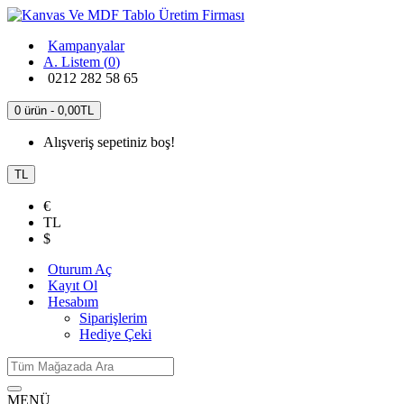
Kampanyalar
A. Listem (
0
)
0212 282 58 65
0 ürün - 0,00TL
Alışveriş sepetiniz boş!
TL
€
TL
$
Oturum Aç
Kayıt Ol
Hesabım
Siparişlerim
Hediye Çeki
MENÜ