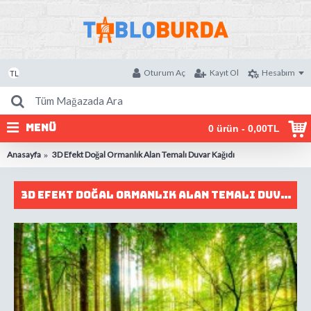
Oturum Aç
Kayıt Ol
Hesabım
TL
MENÜ
0 ürün - 0,00TL
Anasayfa
3D Efekt Doğal Ormanlık Alan Temalı Duvar Kağıdı
3D Efekt Doğal Ormanlık Alan Temalı Duvar Kağıdı