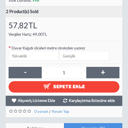
Stok Durumu:
998
2
Product(s) Sold
57,82TL
Vergiler Hariç:
49,00TL
Duvar Kağıdı ölcüleri metre cinsinden yazınız
-
+
SEPETE EKLE
Alışveriş Listeme Ekle
Karşılaştırma listesine ekle
0 yorum
Yorum Yap
/