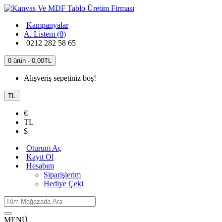
Kampanyalar
A. Listem (
0
)
0212 282 58 65
0 ürün - 0,00TL
Alışveriş sepetiniz boş!
TL
€
TL
$
Oturum Aç
Kayıt Ol
Hesabım
Siparişlerim
Hediye Çeki
MENÜ