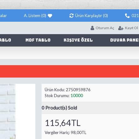
alar
A. Listem (
0
)
Ürün Karşılaştır (
0
)
021
Oturum Aç
Kayıt Ol
ablo
Mdf Tablo
Kişiye Özel
Duvar Pane
Ürün Kodu:
2750959876
Stok Durumu:
10000
0
Product(s) Sold
115,64TL
Vergiler Hariç:
98,00TL