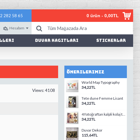
2 282 58 65
0 ürün - 0,00TL
Hesabım
lleri
Duvar Kagıtları
Stickerlar
Önerilerimiz
World Map Typography
34,22TL
Views: 4108
Tete dune Femme Lisant
34,22TL
4 fotoğraftan kalpli kolaj tablo
34,22TL
Duvar Dekor
115,64TL