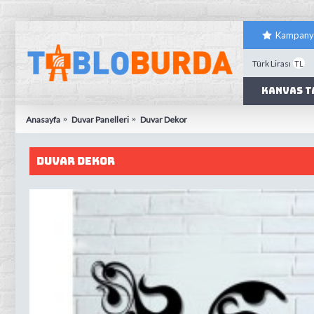
Kampany
Türk Lirası
TL
Kanvas T
Anasayfa
Duvar Panelleri
Duvar Dekor
Duvar Dekor