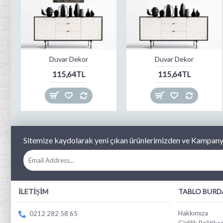
Duvar Dekor
Duvar Dekor
115,64TL
115,64TL
Sitemize kaydolarak yeni çıkan ürünlerimizden ve Kampanya
İLETIŞIM
TABLO BURD
Hakkımıza
0212 282 58 65