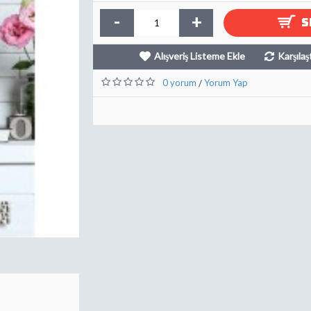
-
+
S
Alışveriş Listeme Ekle
Karşılaş
0 yorum
Yorum Yap
/