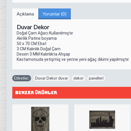
Açıklama
Yorumlar (0)
Duvar Dekor
Doğal Çam Ağacı Kullanılmıştır.
Akrilik Patine boyama
50 x 70 CM Ebat
3 CM Kalınlık Doğal Çam
Desen 3 MM Kalınlıkta Ahşap
Kastamonuda yetişmiş ve yerine yeni ağaç dikimi yapılmıştır.
Etiketler:
Duvar Dekor duvar
,
dekor
,
panelleri
Benzer Ürünler