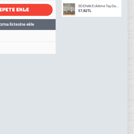
3D Efekt Eskitme Taş Duvar Tuğla Örme Duvar Kağıdı
EPETE EKLE
57,82TL
tırma listesine ekle