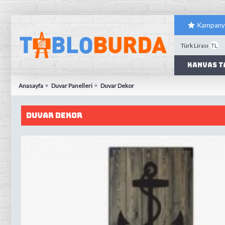
Kampany
Türk Lirası
TL
Kanvas T
Anasayfa
Duvar Panelleri
Duvar Dekor
Duvar Dekor