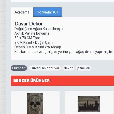
Açıklama
Yorumlar (0)
Duvar Dekor
Doğal Çam Ağacı Kullanılmıştır.
Akrilik Patine boyama
50 x 70 CM Ebat
3 CM Kalınlık Doğal Çam
Desen 3 MM Kalınlıkta Ahşap
Kastamonuda yetişmiş ve yerine yeni ağaç dikimi yapılmıştır.
Etiketler:
Duvar Dekor duvar
,
dekor
,
panelleri
Benzer Ürünler