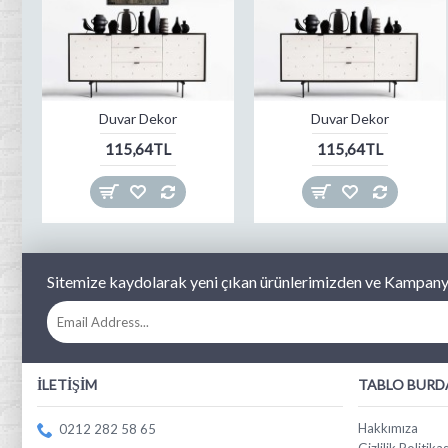
Duvar Dekor
Duvar Dekor
115,64TL
115,64TL
Sitemize kaydolarak yeni çıkan ürünlerimizden ve Kampanya
İLETIŞIM
TABLO BURD
Hakkımıza
0212 282 58 65