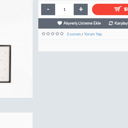
-
+
S
Alışveriş Listeme Ekle
Karşılaş
0 yorum
Yorum Yap
/