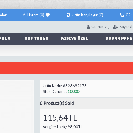
alar
A. Listem (
0
)
Ürün Karşılaştır (
0
)
021
Oturum Aç
Kayıt Ol
ablo
Mdf Tablo
Kişiye Özel
Duvar Pane
Ürün Kodu:
6823692173
Stok Durumu:
10000
0
Product(s) Sold
115,64TL
Vergiler Hariç:
98,00TL