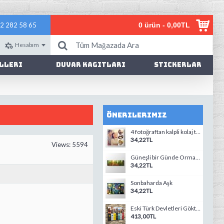
2 282 58 65
0 ürün - 0,00TL
Hesabım
lleri
Duvar Kagıtları
Stickerlar
Önerilerimiz
4 fotoğraftan kalpli kolaj tablo-1
34,22TL
Views: 5594
Güneşli bir Günde Orman Panorama
34,22TL
Sonbaharda Aşk
34,22TL
Eski Türk Devletleri Göktürk selcuklu metehan
413,00TL