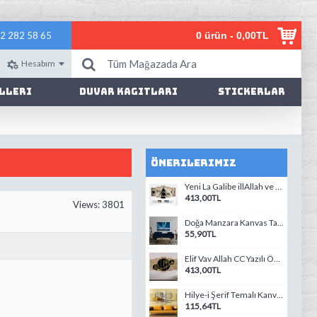
2 282 58 65
0 ürün - 0,00TL
Hesabım
lleri
Duvar Kagıtları
Stickerlar
Önerilerimiz
Yeni La Galibe illAllah ve Devlet Ebed Müddet Temali Gri Kanvas Tablo
413,00TL
Views: 3801
Doğa Manzara Kanvas Tablo-7
55,90TL
Elif Vav Allah CC Yazılı Özel Tasarım Kanvas Tablo
413,00TL
Hilye-i Şerif Temalı Kanvas Tablo
115,64TL