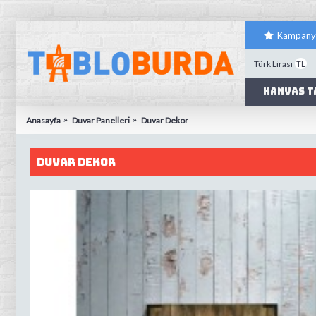
Kampany
Türk Lirası
TL
Kanvas T
Anasayfa
Duvar Panelleri
Duvar Dekor
Duvar Dekor