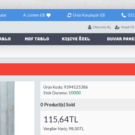
alar
A. Listem (
0
)
Ürün Karşılaştır (
0
)
021
Oturum Aç
Kayıt Ol
ablo
Mdf Tablo
Kişiye Özel
Duvar Pane
Ürün Kodu:
9394525386
Stok Durumu:
10000
0
Product(s) Sold
115,64TL
Vergiler Hariç:
98,00TL