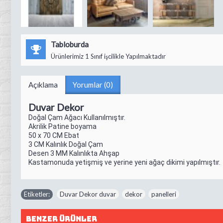
Tabloburda
Ürünlerimiz 1 Sınıf işcilikle Yapılmaktadır
Açıklama
Yorumlar (0)
Duvar Dekor
Doğal Çam Ağacı Kullanılmıştır.
Akrilik Patine boyama
50 x 70 CM Ebat
3 CM Kalınlık Doğal Çam
Desen 3 MM Kalınlıkta Ahşap
Kastamonuda yetişmiş ve yerine yeni ağaç dikimi yapılmıştır.
Etiketler:
Duvar Dekor duvar
,
dekor
,
panelleri
Benzer Ürünler