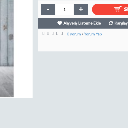
-
+
S
Alışveriş Listeme Ekle
Karşılaş
0 yorum
Yorum Yap
/