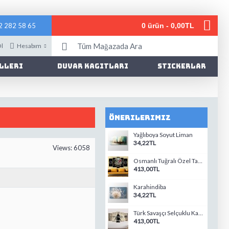
2 282 58 65
0 ürün - 0,00TL
Ol
Hesabım
lleri
Duvar Kagıtları
Stickerlar
Önerilerimiz
Yağlıboya Soyut Liman
34,22TL
Views: 6058
Osmanlı Tuğralı Özel Tasarım Kanvas Tablo-13
413,00TL
Karahindiba
34,22TL
Türk Savaşçı Selçuklu Kartalı ve Kayı Tamgalı Tablo-3
413,00TL