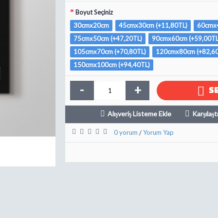
Boyut Seçiniz
30cmx20cm
45cmx30cm (+11,80TL)
60cmx4
75cmx50cm (+47,20TL)
90cmx60cm (+59,00TL
105cmx70cm (+70,80TL)
120cmx80cm (+82,60
150cmx100cm (+94,40TL)
-
+
S
Alışveriş Listeme Ekle
Karşılaşt
0 yorum
Yorum Yap
/