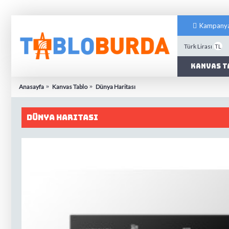
Kampanya
Türk Lirası
TL
Kanvas T
Anasayfa
Kanvas Tablo
Dünya Haritası
Dünya Haritası