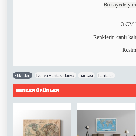
Bu sayede yumu
3 CM k
Renklerin canlı kal
Resim
Etiketler:
Dünya Haritası dünya
,
haritası
,
haritalar
Benzer Ürünler