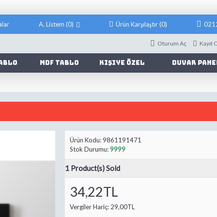
lar
A. Listem (
0
)
Ürün Karşılaştır (
0
)
021
Oturum Aç
Kayıt 
ablo
Mdf Tablo
Kişiye Özel
Duvar Pane
Ürün Kodu:
9861191471
Stok Durumu:
9999
1
Product(s) Sold
34,22TL
Vergiler Hariç:
29,00TL