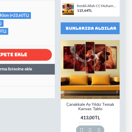
Renkli Allah CC Muhammed SAV Yazılı Cami Temalı Kanas Tablo
115,64TL
0cm (+23,60TL)
)
Bunlarıda Aldılar
TL)
EPETE EKLE
ırma listesine ekle
Çanakkale Ay Yıldız Temalı
Kanvas Tablo
413,00TL