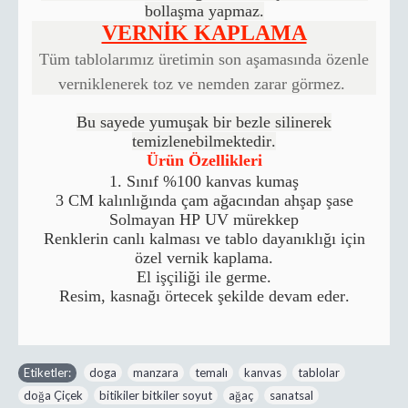
bollaşma yapmaz.
VERNİK KAPLAMA
Tüm tablolarımız üretimin son aşamasında özenle
verniklenerek toz ve nemden zarar görmez.
Bu sayede yumuşak bir bezle silinerek
temizlenebilmektedir.
Ürün Özellikleri
1. Sınıf %100 kanvas kumaş
3 CM kalınlığında çam ağacından ahşap şase
Solmayan HP UV mürekkep
Renklerin canlı kalması ve tablo dayanıklığı için
özel vernik kaplama.
El işçiliği ile germe.
Resim, kasnağı örtecek şekilde devam eder.
Etiketler:
doga
,
manzara
,
temalı
,
kanvas
,
tablolar
,
doğa Çiçek
,
bitikiler bitkiler soyut
,
ağaç
,
sanatsal