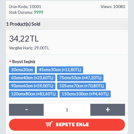
Ürün Kodu:
10001
Views: 10080
Stok Durumu:
9999
1
Product(s) Sold
34,22TL
Vergiler Hariç:
29,00TL
Boyut Seçiniz
30cmx20cm
45cmx30cm (+11,80TL)
60cmx40cm (+23,60TL)
75cmx50cm (+47,20TL)
90cmx60cm (+59,00TL)
105cmx70cm (+70,80TL)
120cmx80cm (+82,60TL)
150cmx100cm (+94,40TL)
-
+
SEPETE EKLE