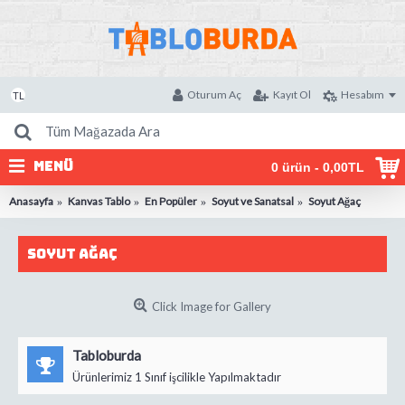
Oturum Aç
Kayıt Ol
Hesabım
TL
MENÜ
0 ürün - 0,00TL
Anasayfa
Kanvas Tablo
En Popüler
Soyut ve Sanatsal
Soyut Ağaç
Soyut Ağaç
Click Image for Gallery
Tabloburda
Ürünlerimiz 1 Sınıf işcilikle Yapılmaktadır