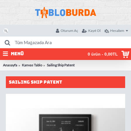
Oturum Aç
Kayıt Ol
Hesabım
TL
MENÜ
0 ürün - 0,00TL
Anasayfa
Kanvas Tablo
Sailing Ship Patent
Sailing Ship Patent