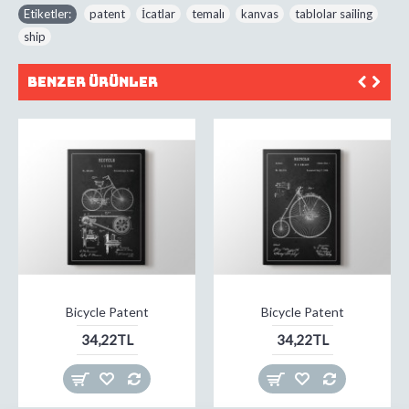
Etiketler:
patent
,
İcatlar
,
temalı
,
kanvas
,
tablolar sailing
,
ship
Benzer Ürünler
Bicycle Patent
Bicycle Patent
34,22TL
34,22TL