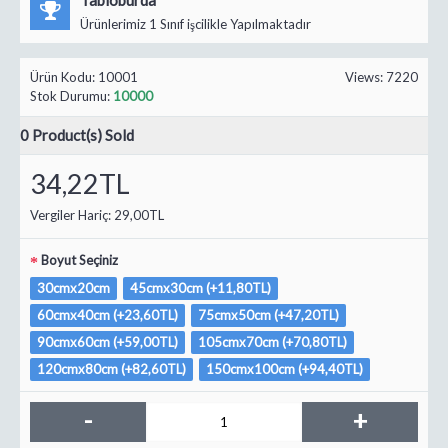
Ürünlerimiz 1 Sınıf işcilikle Yapılmaktadır
Ürün Kodu:
10001
Views: 7220
Stok Durumu:
10000
0
Product(s) Sold
34,22TL
Vergiler Hariç:
29,00TL
Boyut Seçiniz
30cmx20cm
45cmx30cm (+11,80TL)
60cmx40cm (+23,60TL)
75cmx50cm (+47,20TL)
90cmx60cm (+59,00TL)
105cmx70cm (+70,80TL)
120cmx80cm (+82,60TL)
150cmx100cm (+94,40TL)
-
+