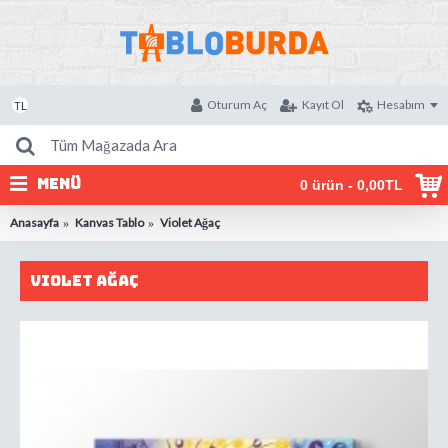
Oturum Aç
Kayıt Ol
Hesabım
TL
MENÜ
0 ürün - 0,00TL
Anasayfa
Kanvas Tablo
Violet Ağaç
Violet Ağaç