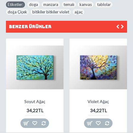
Etiketler:
doga
,
manzara
,
temalı
,
kanvas
,
tablolar
,
doğa Çiçek
,
bitikiler bitkiler violet
,
ağaç
Benzer Ürünler
Soyut Ağaç
Violet Ağaç
34,22TL
34,22TL