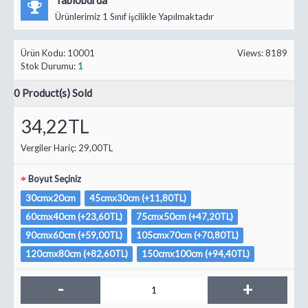
Ürünlerimiz 1 Sınıf işcilikle Yapılmaktadır
Ürün Kodu:
10001
Views: 8189
Stok Durumu:
1
0
Product(s) Sold
34,22TL
Vergiler Hariç:
29,00TL
Boyut Seçiniz
30cmx20cm
45cmx30cm (+11,80TL)
60cmx40cm (+23,60TL)
75cmx50cm (+47,20TL)
90cmx60cm (+59,00TL)
105cmx70cm (+70,80TL)
120cmx80cm (+82,60TL)
150cmx100cm (+94,40TL)
-
+