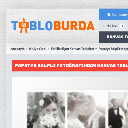
Kampany
Türk Lirası
TL
Kanvas T
Anasayfa
Kişiye Özel
Evlilik Nişan Kanvas Tabloları
Papatya kalpli foto
Papatya kalpli fotoğrafından kanvas tab