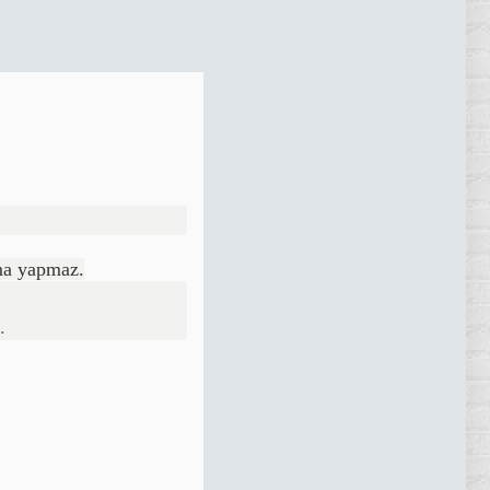
şma yapmaz.
z.