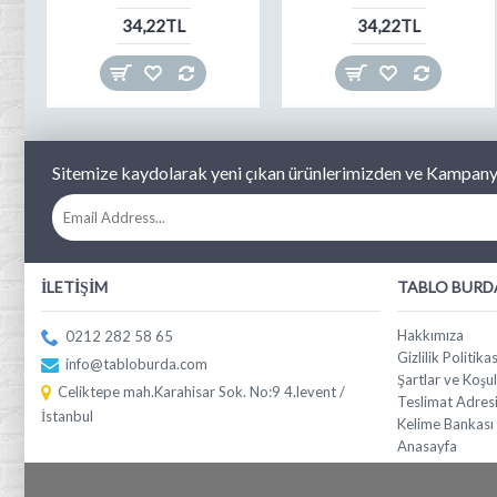
34,22TL
34,22TL
Sitemize kaydolarak yeni çıkan ürünlerimizden ve Kampanya
İLETIŞIM
TABLO BURD
Hakkımıza
0212 282 58 65
Gizlilik Politikas
info@tabloburda.com
Şartlar ve Koşul
Celiktepe mah.Karahisar Sok. No:9 4.levent /
Teslimat Adres
İstanbul
Kelime Bankası
Anasayfa