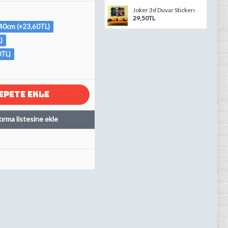
Joker 3d Duvar Stickerı
29,50TL
0cm (+23,60TL)
)
TL)
EPETE EKLE
tırma listesine ekle