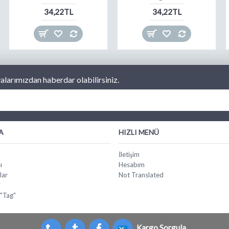
34,22TL
34,22TL
larımızdan haberdar olabilirsiniz.
A
HIZLI MENÜ
İletişim
ı
Hesabım
lar
Not Translated
i
 "Tag"
Kargo Sorgula