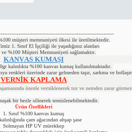
-----------------------------------------------------------------
00 müşteri memnuniyeti ilkesi ile üretilmektedir.
imiz 1. Sınıf El İşçiliği ile yaşadığınız alanları
 ve %100 Müşteri Memnuniyeti sağlamaktır.
KANVAS KUMAŞI
0gr kalınlıkta %100 kanvas kumaş kullanılmaktadır.
boyu renkleri üzerinde zarar gelmeden taşır, sarkma ve bolla
VERNİK KAPLAMA
 aşamasında özenle verniklenerek toz ve nemden zarar görme
şak bir bezle silinerek temizlenebilmektedir.
Ürün Özellikleri
1. Sınıf %100 kanvas kumaş
alınlığında çam ağacından ahşap şase
Solmayan HP UV mürekkep
ması ve tablo dayanıklığı için özel vernik kaplama.