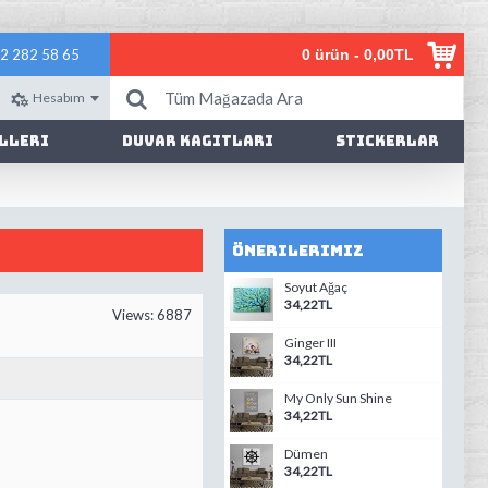
2 282 58 65
0 ürün - 0,00TL
Hesabım
lleri
Duvar Kagıtları
Stickerlar
Önerilerimiz
Soyut Ağaç
34,22TL
Views: 6887
Ginger III
34,22TL
My Only Sun Shine
34,22TL
Dümen
34,22TL