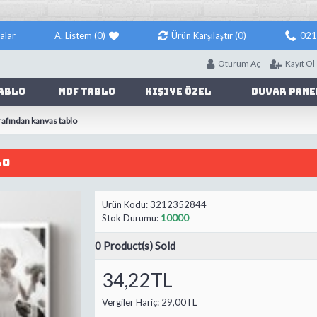
alar
A. Listem (
0
)
Ürün Karşılaştır (
0
)
021
Oturum Aç
Kayıt Ol
ablo
Mdf Tablo
Kişiye Özel
Duvar Pane
ğrafından kanvas tablo
lo
Ürün Kodu:
3212352844
Stok Durumu:
10000
0
Product(s) Sold
34,22TL
Vergiler Hariç:
29,00TL