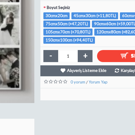
Boyut Seçiniz
30cmx20cm
45cmx30cm (+11,80TL)
60cmx4
75cmx50cm (+47,20TL)
90cmx60cm (+59,00TL
105cmx70cm (+70,80TL)
120cmx80cm (+82,60
150cmx100cm (+94,40TL)
-
+
S
Alışveriş Listeme Ekle
Karşılaş
0 yorum
Yorum Yap
/