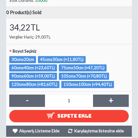
Stok Durumu:
10000
0
Product(s) Sold
34,22TL
Vergiler Hariç:
29,00TL
Boyut Seçiniz
30cmx20cm
45cmx30cm (+11,80TL)
60cmx40cm (+23,60TL)
75cmx50cm (+47,20TL)
90cmx60cm (+59,00TL)
105cmx70cm (+70,80TL)
120cmx80cm (+82,60TL)
150cmx100cm (+94,40TL)
-
+
SEPETE EKLE
Alışveriş Listeme Ekle
Karşılaştırma listesine ekle