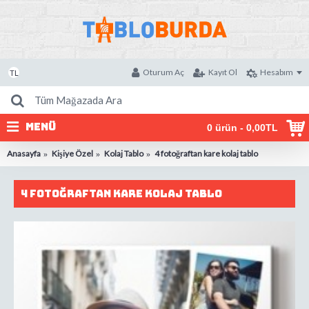
Oturum Aç
Kayıt Ol
Hesabım
TL
MENÜ
0 ürün - 0,00TL
Anasayfa
Kişiye Özel
Kolaj Tablo
4 fotoğraftan kare kolaj tablo
4 fotoğraftan kare kolaj tablo