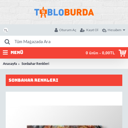
Oturum Aç
Kayıt Ol
Hesabım
TL
MENÜ
0 ürün - 0,00TL
Anasayfa
Sonbahar Renkleri
Sonbahar Renkleri