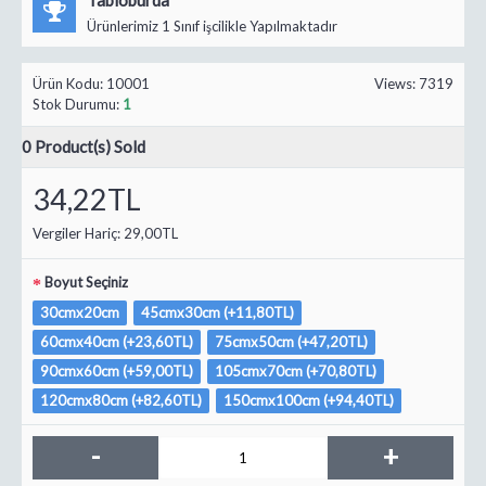
Ürünlerimiz 1 Sınıf işcilikle Yapılmaktadır
Ürün Kodu:
10001
Views: 7319
Stok Durumu:
1
0
Product(s) Sold
34,22TL
Vergiler Hariç:
29,00TL
Boyut Seçiniz
30cmx20cm
45cmx30cm (+11,80TL)
60cmx40cm (+23,60TL)
75cmx50cm (+47,20TL)
90cmx60cm (+59,00TL)
105cmx70cm (+70,80TL)
120cmx80cm (+82,60TL)
150cmx100cm (+94,40TL)
-
+