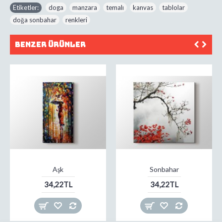
Etiketler:
doga
,
manzara
,
temalı
,
kanvas
,
tablolar
,
doğa sonbahar
,
renkleri
Benzer Ürünler
Aşk
Sonbahar
34,22TL
34,22TL