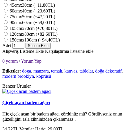
45cmx30cm (+11,80TL)
60cmx40cm (+23,60TL)
75cmx50cm (+47,20TL)
90cmx60cm (+59,00TL)
105cmx70cm (+70,80TL)
120cmx80cm (+82,60TL)
150cmx100cm (+94,40TL)
Adet
Sepete Ekle
Alışveriş Listeme Ekle
Karşılaştırma listesine ekle
0 yorum
/
Yorum Yap
Etiketler:
doga
,
manzara
,
temalı
,
kanvas
,
tablolar
,
doğa dekoratif
,
modern brooklyn
,
köprüsü
Benzer Ürünler
Çiçek açan badem ağacı
Hiç çiçek açan bir badem ağacı gördünüz mü? Gördüyseniz onun
güzelliğini asla zihninizden çıkaramazs..
34,22TL
Vergiler Hariç: 29,00TL