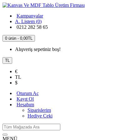
Kampanyalar
A. Listem (
0
)
0212 282 58 65
0 ürün - 0,00TL
Alışveriş sepetiniz boş!
TL
€
TL
$
Oturum Aç
Kayıt Ol
Hesabım
Siparişlerim
Hediye Çeki
MENÜ