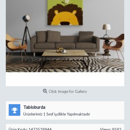
Click Image for Gallery
Tabloburda
Ürünlerimiz 1 Sınıf işcilikle Yapılmaktadır
Ürün Kodu:
1473529944
Views: 9592