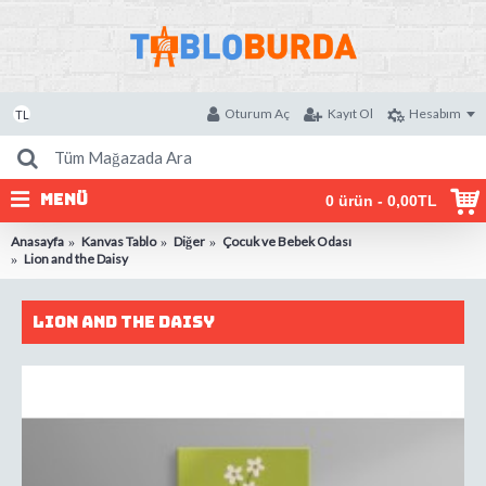
Oturum Aç
Kayıt Ol
Hesabım
TL
MENÜ
0 ürün - 0,00TL
Anasayfa
Kanvas Tablo
Diğer
Çocuk ve Bebek Odası
Lion and the Daisy
Lion and the Daisy