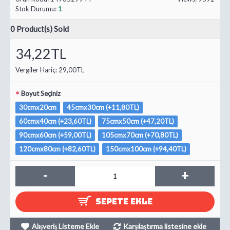
Stok Durumu:
1
0
Product(s) Sold
34,22TL
Vergiler Hariç:
29,00TL
Boyut Seçiniz
30cmx20cm
45cmx30cm (+11,80TL)
60cmx40cm (+23,60TL)
75cmx50cm (+47,20TL)
90cmx60cm (+59,00TL)
105cmx70cm (+70,80TL)
120cmx80cm (+82,60TL)
150cmx100cm (+94,40TL)
-
+
SEPETE EKLE
Alışveriş Listeme Ekle
Karşılaştırma listesine ekle