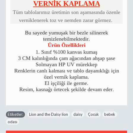
VERNİK KAPLAMA
Tüm tablolarımız üretimin son aşamasında özenle
verniklenerek toz ve nemden zarar görmez.
Bu sayede yumuşak bir bezle silinerek
temizlenebilmektedir.
Ürün Özellikleri
1. Sınıf %100 kanvas kumaş
3 CM kalınlığında çam ağacından ahşap şase
Solmayan HP UV mürekkep
Renklerin canlı kalması ve tablo dayanıklığı için
özel vernik kaplama.
El işçiliği ile germe.
Resim, kasnağı örtecek şekilde devam eder.
Etiketler:
Lion and the Daisy lion
,
daisy
,
Çocuk
,
bebek
,
odası