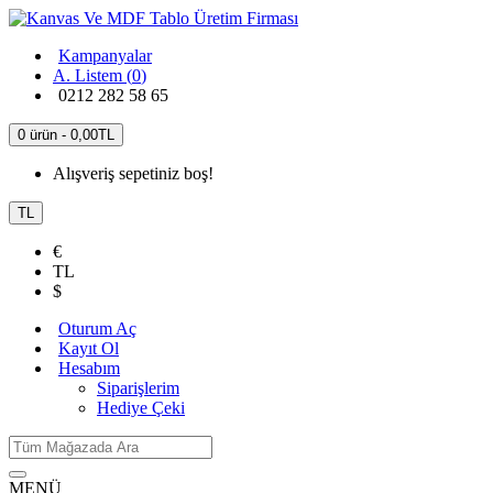
Kampanyalar
A. Listem (
0
)
0212 282 58 65
0 ürün - 0,00TL
Alışveriş sepetiniz boş!
TL
€
TL
$
Oturum Aç
Kayıt Ol
Hesabım
Siparişlerim
Hediye Çeki
MENÜ