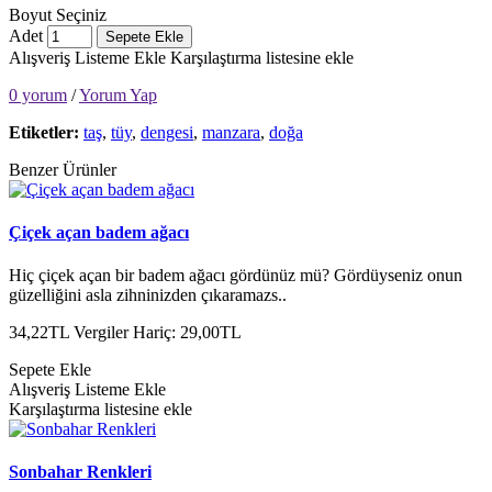
Boyut Seçiniz
Adet
Sepete Ekle
Alışveriş Listeme Ekle
Karşılaştırma listesine ekle
0 yorum
/
Yorum Yap
Etiketler:
taş
,
tüy
,
dengesi
,
manzara
,
doğa
Benzer Ürünler
Çiçek açan badem ağacı
Hiç çiçek açan bir badem ağacı gördünüz mü? Gördüyseniz onun
güzelliğini asla zihninizden çıkaramazs..
34,22TL
Vergiler Hariç: 29,00TL
Sepete Ekle
Alışveriş Listeme Ekle
Karşılaştırma listesine ekle
Sonbahar Renkleri