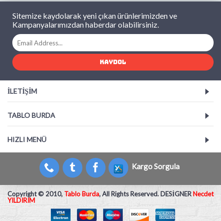
Sitemize kaydolarak yeni çıkan ürünlerimizden ve
Kampanyalarımızdan haberdar olabilirsiniz.
KAYDOL
İLETIŞIM
TABLO BURDA
HIZLI MENÜ
Kargo Sorgula
Copyright © 2010,
Tablo Burda
, All Rights Reserved. DESİGNER
Necdet
YILDIRIM