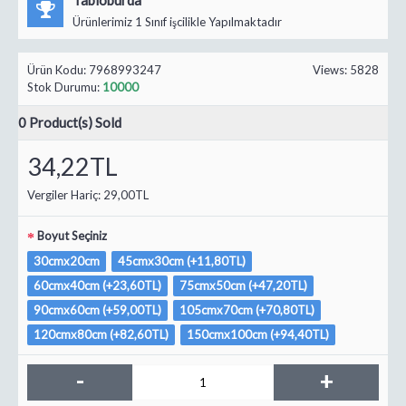
Ürünlerimiz 1 Sınıf işcilikle Yapılmaktadır
Ürün Kodu:
7968993247
Views: 5828
Stok Durumu:
10000
0
Product(s) Sold
34,22TL
Vergiler Hariç:
29,00TL
Boyut Seçiniz
30cmx20cm
45cmx30cm (+11,80TL)
60cmx40cm (+23,60TL)
75cmx50cm (+47,20TL)
90cmx60cm (+59,00TL)
105cmx70cm (+70,80TL)
120cmx80cm (+82,60TL)
150cmx100cm (+94,40TL)
-
+