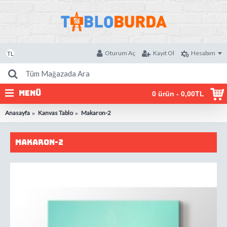
Oturum Aç
Kayıt Ol
Hesabım
TL
MENÜ
0 ürün - 0,00TL
Anasayfa
Kanvas Tablo
Makaron-2
Makaron-2