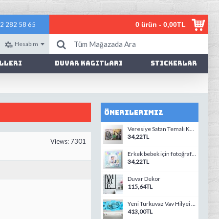
2 282 58 65
0 ürün - 0,00TL
Hesabım
lleri
Duvar Kagıtları
Stickerlar
Önerilerimiz
Veresiye Satan Temalı Kanvas Tablo
34,22TL
Views: 7301
Erkek bebek için fotoğrafından kanvas tablo
34,22TL
Duvar Dekor
115,64TL
Yeni Turkuvaz Vav Hilyei Serif Temali Kanvas Tablo
413,00TL