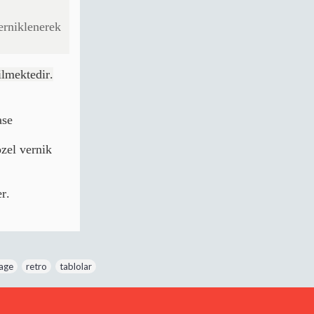
erniklenerek
ilmektedir.
ase
özel vernik
r.
tage
,
retro
,
tablolar