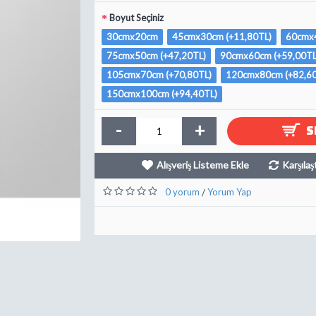
Boyut Seçiniz
30cmx20cm
45cmx30cm (+11,80TL)
60cmx4
75cmx50cm (+47,20TL)
90cmx60cm (+59,00TL
105cmx70cm (+70,80TL)
120cmx80cm (+82,60
150cmx100cm (+94,40TL)
-
+
S
Alışveriş Listeme Ekle
Karşılaş
0 yorum
Yorum Yap
/