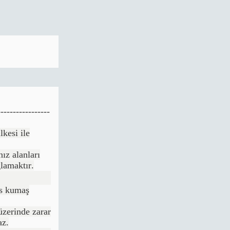
-----------------
kesi ile
nız alanları
lamaktır.
as kumaş
üzerinde zarar
az.