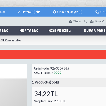
alar
A. Listem (
0
)
Ürün Karşılaştır (
0
)
021
Oturum Aç
Kayıt Ol
ablo
Mdf Tablo
Kişiye Özel
Duvar Pane
 Ok Kanvas tablo
Ürün Kodu:
9260309565
Stok Durumu:
9999
1
Product(s) Sold
34,22TL
Vergiler Hariç:
29,00TL