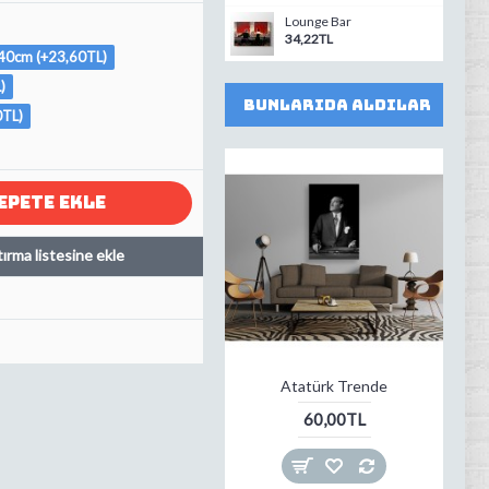
Lounge Bar
34,22TL
0cm (+23,60TL)
)
Bunlarıda Aldılar
TL)
EPETE EKLE
tırma listesine ekle
Atatürk Trende
60,00TL