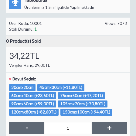
Ürünlerimiz 1 Sınıf işcilikle Yapılmaktadır
Ürün Kodu:
10001
Views: 7073
Stok Durumu:
1
0
Product(s) Sold
34,22TL
Vergiler Hariç:
29,00TL
Boyut Seçiniz
30cmx20cm
45cmx30cm (+11,80TL)
60cmx40cm (+23,60TL)
75cmx50cm (+47,20TL)
90cmx60cm (+59,00TL)
105cmx70cm (+70,80TL)
120cmx80cm (+82,60TL)
150cmx100cm (+94,40TL)
-
+