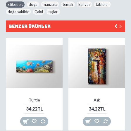
Etiketler:
doga
,
manzara
,
temalı
,
kanvas
,
tablolar
,
doğa sahilde
,
Çakıl
,
taşları
Benzer Ürünler
Turtle
Aşk
34,22TL
34,22TL